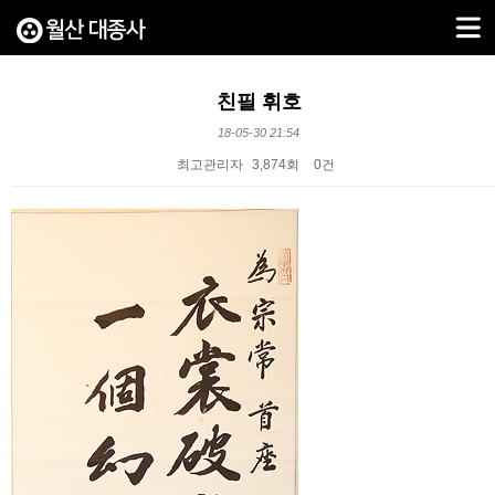
친필 휘호
18-05-30 21:54
최고관리자
3,874회
0건
본문