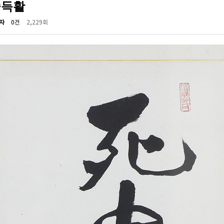
중득활
자
0건
2,229회