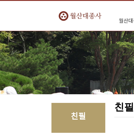
월산대
친
친필