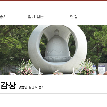
종사
법어 법문
친필
필감상
성림당 월산 대종사