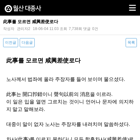
此事를 모르면 咸興差使로다
작성자
관리자2
18-06-04 11:03
조회
7,738회
댓글
0건
이전글
다음글
목록
본문
此事를 모르면 咸興差使로다
노사께서 법좌에 올라 주장자를 들어 보이며 물으셨다
.
此事는 開口卽錯이니 聲句以前의 消息을 이르라
.
이 일은 입을 열면 그르치는 것이니 언어나 문자에 의지하
지 말고 말해보라
.
대중이 말이 없자 노사는 주장자를 내려치며 말씀하셨다
.
차사
(
此事
)
를 이르지 못하다니 모두 함흥차사
(
咸興差使
)
로