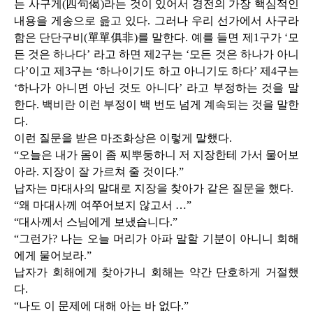
는 사구게
(
四句偈
)
라는 것이 있어서 경전의 가장 핵심적인
내용을 게송으로 읊고 있다
.
그러나 우리 선가에서 사구라
함은 단단구비
(
單單俱非
)
를 말한다
.
예를 들면 제
1
구가 ‘모
든 것은 하나다’ 라고 하면 제
2
구는 ‘모든 것은 하나가 아니
다’이고 제
3
구는 ‘하나이기도 하고 아니기도 하다’ 제
4
구는
‘하나가 아니면 아닌 것도 아니다’ 라고 부정하는 것을 말
한다
.
백비란 이런 부정이 백 번도 넘게 계속되는 것을 말한
다
.
이런 질문을 받은 마조화상은 이렇게 말했다
.
“오늘은 내가 몸이 좀 찌뿌둥하니 저 지장한테 가서 물어보
아라
.
지장이 잘 가르쳐 줄 것이다
.
”
납자는 마대사의 말대로 지장을 찾아가 같은 질문을 했다
.
“왜 마대사께 여쭈어보지 않고서 …”
“대사께서 스님에게 보냈습니다
.
”
“그런가
?
나는 오늘 머리가 아파 말할 기분이 아니니 회해
에게 물어보라
.
”
납자가 회해에게 찾아가니 회해는 약간 단호하게 거절했
다
.
“나도 이 문제에 대해 아는 바 없다
.
”