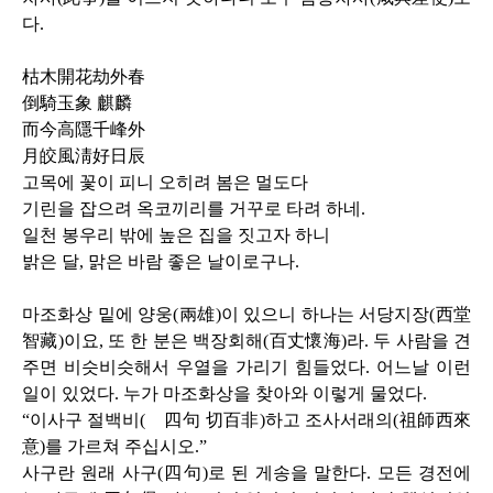
다
.
枯木開花劫外春
倒騎玉象 麒麟
而今高隱千峰外
月皎風淸好日辰
고목에 꽃이 피니 오히려 봄은 멀도다
기린을 잡으려 옥코끼리를 거꾸로 타려 하네
.
일천 봉우리 밖에 높은 집을 짓고자 하니
밝은 달
,
맑은 바람 좋은 날이로구나
.
마조화상 밑에 양웅
(
兩雄
)
이 있으니 하나는 서당지장
(
西堂
智藏
)
이요
,
또 한 분은 백장회해
(
百丈懷海
)
라
.
두 사람을 견
주면 비슷비슷해서 우열을 가리기 힘들었다
.
어느날 이런
일이 있었다
.
누가 마조화상을 찾아와 이렇게 물었다
.
“이사구 절백비
(
離四句 切百非
)
하고 조사서래의
(
祖師西來
意
)
를 가르쳐 주십시오
.
”
사구란 원래 사구
(
四句
)
로 된 게송을 말한다
.
모든 경전에