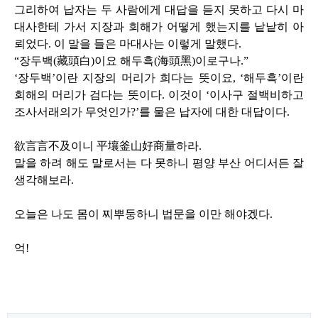
그리하여 납자는 두 사람에게 대답을 듣지 못하고 다시 마
대사한테 가서 지장과 회해가 어떻게 했는지를 낱낱히 아
뢰었다
.
이 말을 들은 마대사는 이렇게 말했다
.
“장두백
(
藏頭白
)
이요 해두흑
(
海頭黑
)
이로구나
.
”
‘장두백’이란 지장의 머리가 희다는 뜻이요
,
‘해두흑’이란
회해의 머리가 검다는 뜻이다
.
이것이 ‘이사구 절백비하고
조사서래의가 무엇인가
?
’를 물은 납자에 대한 대답이다
.
欲言言不及이니 平壤釜山好商量하라
.
말을 하려 해도 말로서는 다 못하니 평양 부산 어디서든 잘
생각해보라
.
오늘은 나도 몸이 찌뿌둥하니 법문을 이만 해야겠다
.
억
!