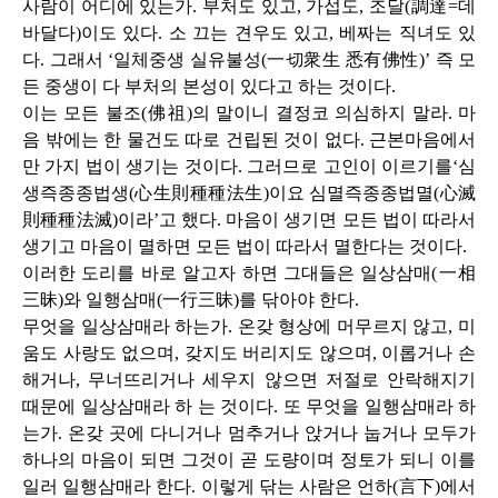
사람이 어디에 있는가
.
부처도 있고
,
가섭도
,
조달
(
調達
=
데
바달다
)
이도 있다
.
소 끄는 견우도 있고
,
베짜는 직녀도 있
다
.
그래서 ‘일체중생 실유불성
(
一切衆生 悉有佛性
)
’ 즉 모
든 중생이 다 부처의 본성이 있다고 하는 것이다
.
이는 모든 불조
(
佛祖
)
의 말이니 결정코 의심하지 말라
.
마
음 밖에는 한 물건도 따로 건립된 것이 없다
.
근본마음에서
만 가지 법이 생기는 것이다
.
그러므로 고인이 이르기를‘심
생즉종종법생
(
心生則種種法生
)
이요 심멸즉종종법멸
(
心滅
則種種法滅
)
이라’고 했다
.
마음이 생기면 모든 법이 따라서
생기고 마음이 멸하면 모든 법이 따라서 멸한다는 것이다
.
이러한 도리를 바로 알고자 하면 그대들은 일상삼매
(
一相
三昧
)
와 일행삼매
(
一行三昧
)
를 닦아야 한다
.
무엇을 일상삼매라 하는가
.
온갖 형상에 머무르지 않고
,
미
움도 사랑도 없으며
,
갖지도 버리지도 않으며
,
이롭거나 손
해거나
,
무너뜨리거나 세우지 않으면 저절로 안락해지기
때문에 일상삼매라 하 는 것이다
.
또 무엇을 일행삼매라 하
는가
.
온갖 곳에 다니거나 멈추거나 앉거나 눕거나 모두가
하나의 마음이 되면 그것이 곧 도량이며 정토가 되니 이를
일러 일행삼매라 한다
.
이렇게 닦는 사람은 언하
(
言下
)
에서