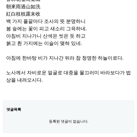
朝來雨過山如洗
紅白枝枝露未收
백 가지 풀끝마다 조사의 뜻 분명하니
봄 숲에는 꽃이 피고 새소리 그윽하네
.
아침비 지나가니 산색은 씻은 듯 하고
붉고 흰 가지에는 이슬이 맺혀 있네
.
아침에 한바탕 비가 지나간 뒤라 참 청명한 하늘이로다
.
노사께서 자비로운 얼굴로 대중을 물끄러미 바라보다가 법
상을 내려오시다
.
댓글목록
등록된 댓글이 없습니다.