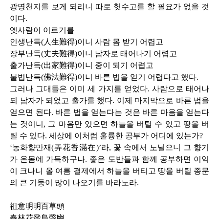
광명천지를 보게 되리니 따로 헛수고를 할 필요가 없을 것
이다
.
옛사람이 이르기를
인생난득
(
人生難得
)
이니 사람 몸 받기 어렵고
장부난득
(
丈夫難得
)
이니 남자로 태어나기 어렵고
출가난득
(
出家難得
)
이니 중이 되기 어렵고
불법난득
(
佛法難得
)
이니 바른 법을 얻기 어렵다고 했다
.
그러나 그대들은 이미 세 가지를 얻었다
.
사람으로 태어나
되 남자가 되었고 출가를 했다
.
이제 마지막으로 바른 법을
얻으면 된다
.
바른 법을 얻는다는 것은 바른 마음을 얻는다
는 것이니
,
그 마음만 있으면 하늘을 버틸 수 있고 땅을 버
틸 수 있다
.
세상에 이처럼 훌륭한 공부가 어디에 있는가
?
‘농화향만재
(
弄花香滿在
)
’라
,
꽃 속에서 노닐으니 그 향기
가 온몸에 가득하구나
.
좋은 도반들과 함께 공부하면 이익
이 크나니 올 여름 결제에서 하늘을 버티고 땅을 버틸 종문
의 큰 기둥이 많이 나오기를 바라노라
.
祖意明明百草頭
春林花發鳥聲幽