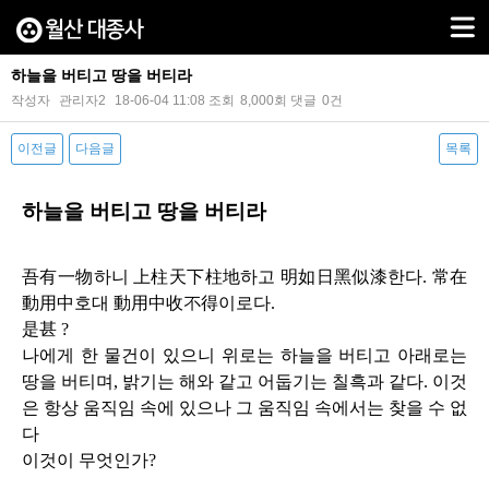
하늘을 버티고 땅을 버티라
작성자
관리자2
18-06-04 11:08
조회
8,000회
댓글
0건
이전글
다음글
목록
본문
하늘을 버티고 땅을 버티라
吾有一物하니 上柱天下柱地하고 明如日黑似漆한다
.
常在
動用中호대 動用中收不得이로다
.
是甚
?
나에게 한 물건이 있으니 위로는 하늘을 버티고 아래로는
땅을 버티며
,
밝기는 해와 같고 어둡기는 칠흑과 같다
.
이것
은 항상 움직임 속에 있으나 그 움직임 속에서는 찾을 수 없
다
이것이 무엇인가
?