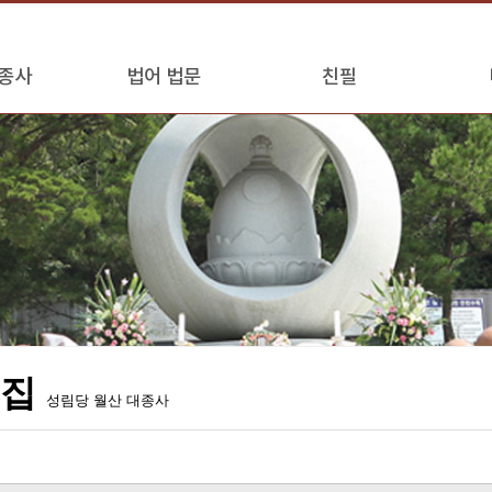
종사
법어 법문
친필
어집
성림당 월산 대종사