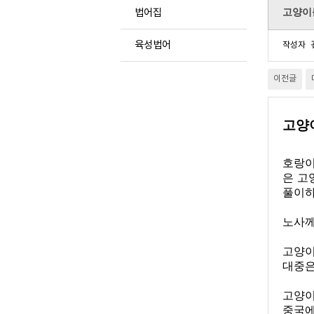
고양이
법어집
육성법어
작성자
이전글
고양
호랑이
은 고
풀이하
노사께
고양이
대중은
고양이
중국