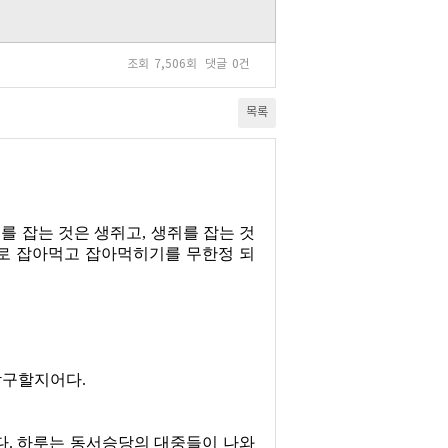
조회
7,506회
댓글
0건
목록
를 잡는 것은 생쥐고
,
생쥐를 잡는 것
로 잡아먹고 잡아먹히기를 무한정 되
 참구할지어다
.
다
.
하루는 동서승당의 대중들이 나와