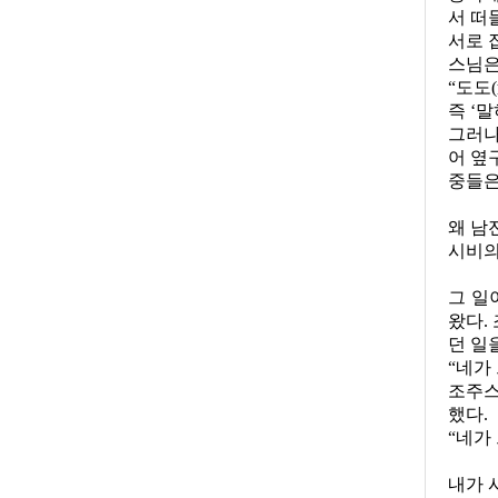
서 떠
서로 
스님은
“도도
(
즉 ‘
그러나
어 옆
중들은
왜 남
시비의
그 일
왔다
.
던 일
“네가
조주스
했다
.
“네가
내가 