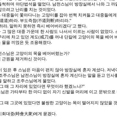
들썩하며 야단법석을 떨었다
.
남전스님이 방장실에서 나와 그 까
잡으려고 난리를 치는 것이었다
.
 대중들이 쫓아다니는 고양이를 잡아 번쩍 치켜들고 대중들에게
道道
)
하라
.
부도즉참
(
不道則斬
)
하리라
.
”
말하라
.
말하지 못하면 즉시 베어버리겠다’고 했다
.
 그 많은 대중 가운데 한 사람도 나서서 이르는 사람이 없었다
.
구리에 차고 있던 계도
(
戒刀
)
를 꺼내 단칼에 고양이의 목을 베어 
 물을 끼얹은 듯 조용해졌다
.
전스님은 고양이의 목을 베어버렸는가
?
 근원을 제거하신 것이다
.
이 있은 후 스님은 마음이 편치 않아 방장실에 혼자 계셨다
.
저녁
조주스님은 남전스님이 방장실에 혼자 계신다는 말을 듣고 인사
을 말하고 조주스님에게 물었다
.
 그 때 그 자리에 있었다면 무엇이라 했겠느냐
?
”
님은 가타부타 한 마디 없이 자기 신발을 머리에 이고 문밖으로
 그 때 그곳에 있었다면 불쌍한 고양이는 목이 떨어지지 않았을 
시회대중
(
時會大衆
)
에게 묻겠다
.