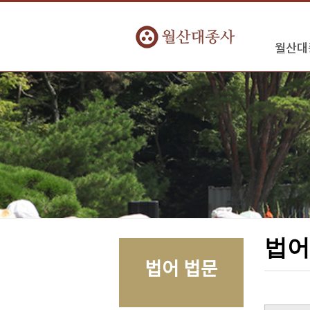
월산대
법
법어 법문