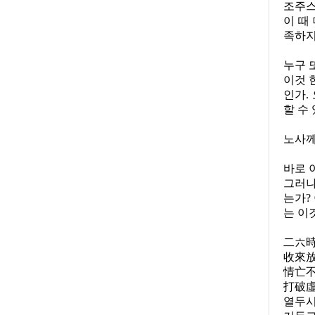
조주스
이 때
족하지
누구 
이것 
인가
.
할 수
노사께
바로 
그러나
는가
?
는 이
二六
收來
情亡
打破
열두시