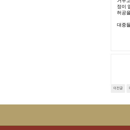
거두고
정이 
허공을
대중들
이전글