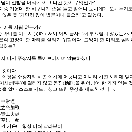
님이 신발을 머리에 이고 나간 뜻이 무엇인가
?
 대중 가운데 한 비구니가 손을 들고 일어나 노사에게 오체투지
 않은 듯 ‘가만히 앉아 법문이나 들으라’고 말했다
.
또 이를 사람 없는가
?
한 마디를 이르지 못하고서야 어찌 불자로서 부끄럽지 않겠는가
.
오직 고양이 한 마리를 살리기 위함이다
.
고양이 한 마리도 살려
 있겠는가
.
서 다시 주장자를 들어보이시며 말씀하셨다
.
이것이다
.
 이것을 주장자라 하면 이치에 어긋나고 아니라 하면 사리에 맞
이사
(
理事
)
에 걸리지 않고 동정
(
動靜
)
을 뛰어넘어 한 가지 얻는 
것을 알아 스스로 제도되셨고 또한 중생을 제도한 것이다
.
時中常逼
放去急加鞭
不覺工夫到
虛空只一拳
간 가운데 항상 바짝 달라붙어