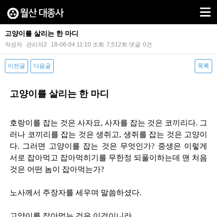
고양이를 살리는 한 마디
작성자
관리자2
18-06-04 11:10
조회
7,512회
댓글
0건
이전글
다음글
목록
본문
고양이를 살리는 한 마디
호랑이를 잡는 것은 사자요
,
사자를 잡는 것은 코끼리다
.
그
러나 코끼리를 잡는 것은 생쥐고
,
생쥐를 잡는 것은 고양이
다
.
그러면 고양이를 잡는 것은 무엇인가
?
중생은 이렇게
서로 잡아먹고 잡아먹히기를 무한정 되풀이하는데 맨 처음
것은 어떤 놈이 잡아먹는가
?
노사께서 주장자를 세우며 말씀하셨다
.
고양이를 잡아먹는 것은 이것이니라
.