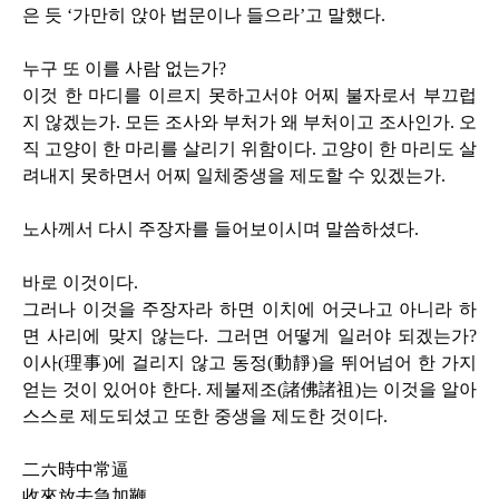
은 듯 ‘가만히 앉아 법문이나 들으라’고 말했다
.
누구 또 이를 사람 없는가
?
이것 한 마디를 이르지 못하고서야 어찌 불자로서 부끄럽
지 않겠는가
.
모든 조사와 부처가 왜 부처이고 조사인가
.
오
직 고양이 한 마리를 살리기 위함이다
.
고양이 한 마리도 살
려내지 못하면서 어찌 일체중생을 제도할 수 있겠는가
.
노사께서 다시 주장자를 들어보이시며 말씀하셨다
.
바로 이것이다
.
그러나 이것을 주장자라 하면 이치에 어긋나고 아니라 하
면 사리에 맞지 않는다
.
그러면 어떻게 일러야 되겠는가
?
이사
(
理事
)
에 걸리지 않고 동정
(
動靜
)
을 뛰어넘어 한 가지
얻는 것이 있어야 한다
.
제불제조
(
諸佛諸祖
)
는 이것을 알아
스스로 제도되셨고 또한 중생을 제도한 것이다
.
二六時中常逼
收來放去急加鞭