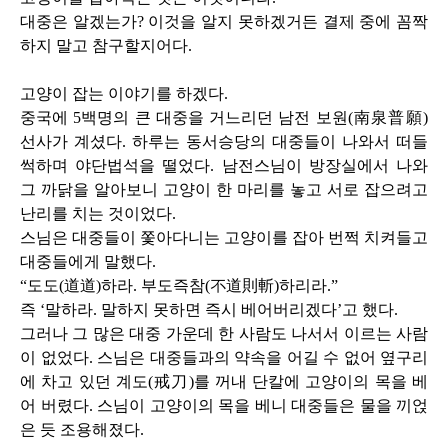
대중은 알겠는가
?
이것을 알지 못하겠거든 결제 중에 꼼짝
하지 말고 참구할지어다
.
고양이 잡는 이야기를 하겠다
.
중국에
5
백명의 큰 대중을 거느리던 남전 보원
(
南泉普願
)
선사가 계셨다
.
하루는 동서승당의 대중들이 나와서 떠들
썩하며 야단법석을 떨었다
.
남전스님이 방장실에서 나와
그 까닭을 알아보니 고양이 한 마리를 놓고 서로 잡으려고
난리를 치는 것이었다
.
스님은 대중들이 쫓아다니는 고양이를 잡아 번쩍 치켜들고
대중들에게 말했다
.
“도도
(
道道
)
하라
.
부도즉참
(
不道則斬
)
하리라
.
”
즉 ‘말하라
.
말하지 못하면 즉시 베어버리겠다’고 했다
.
그러나 그 많은 대중 가운데 한 사람도 나서서 이르는 사람
이 없었다
.
스님은 대중들과의 약속을 어길 수 없어 옆구리
에 차고 있던 계도
(
戒刀
)
를 꺼내 단칼에 고양이의 목을 베
어 버렸다
.
스님이 고양이의 목을 베니 대중들은 물을 끼얹
은 듯 조용해졌다
.