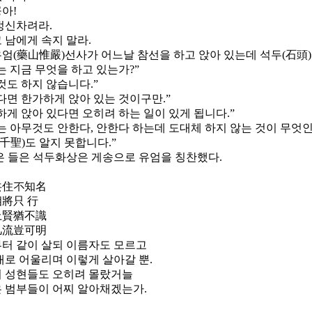
공아
!
정신차려라
.
 남에게 속지 말라
.
유엄
(
藥山惟嚴
)
선사가 어느날 참선을 하고 앉아 있는데 석두
(
石頭
)
는 지금 무엇을 하고 있는가
?
”
것도 하지 않습니다
.
”
다면 한가하게 앉아 있는 것이구만
.
”
하게 앉아 있다면 오히려 하는 일이 있게 됩니다
.
”
는 아무것도 안한다
,
안한다 하는데 도대체 하지 않는 것이 무엇
千聖
)
도 알지 못합니다
.
”
은 들은 석두화상은 게송으로 유엄을 칭찬했다
.
共住不知名
將只 行
上賢猶不識
凡流豈可明
터 같이 살되 이름자도 모르고
대로 어울리며 이렇게 살아갈 뿐
.
 성현들도 오히려 몰랐거늘
 범부들이 어찌 알아채겠는가
.