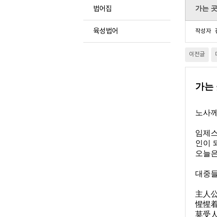
가는 
법어집
육성법어
작성자
이전글
가는
노사께
임제스
인이 
오늘은
대중들
主人
惺惺
莫受人