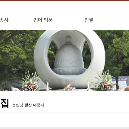
종사
법어 법문
친필
어집
성림당 월산 대종사