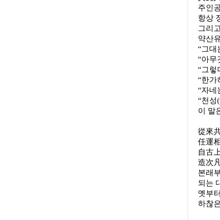
주인
항상 
그리고
약산
“그대
“아무
“그렇
“한가
“자네
“천성
(
이 말
從來
任運相
自古
造次
본래부
되는 
옛부터
하찮은