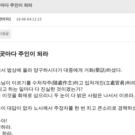
곳마다 주인이 되라
관리자2
18-06-04 11:15
다음글
 곳마다 주인이 되라
서 법상에 올라 양구하시다가 대중에게 거화
(
擧話
)
하셨다
.
님이 이르기를 수처작주
(
隨處作主
)
하고 입처개진
(
立處皆眞
)
하라
되고 하는 일마다 다 진실한 것이겠는가
?
 이것을 화제로 삼으리니 두 눈이 다 밝은 사람은 나서서 이르라
.
이 대답이 없자 노사께서 주장자를 한 번 치고 큰소리로 경책하
公아
!
着하라
.
 하라
.