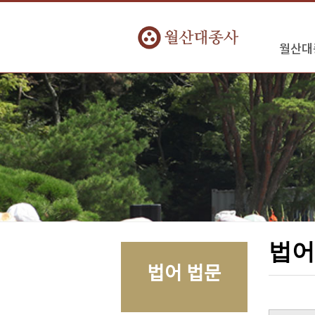
월산대
법
법어 법문