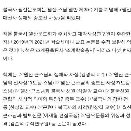
불국사 월산문도회는 월산 스님 열반 제25주기를 기념해 <월
대선사 생애와 중도선 사상>을 펴냈다.
책은 불국사 월산문도회가 주최하고 대각사상연구원이 주관한
지난 2019년과 2021년 학술세미나 발표 논문을 수정 보완해 
은 것이다. 책은 조계종출판사 ‘조계학술총서’ 시리즈 다섯 번
이다.
책에는 ▷'월산 큰스님의 생애와 사상'(김광식 교수) ▷'월산 큰
님의 선사상1'(보광 스님) ▷'월산 큰스님의 중도선 사상2'(보광
스님) ▷'월산 큰스님과 불국사 선원'(석길암 교수) ▷'불국선원
건립의 사상적 의미와 특징'(김종두 교수) ▷'불국사의 강학 전
통'(한상길 교수) ▷'근현대 불국사의 사격'(한상길 교수) ▷'월
큰스님과 법보신문'(이재형 편집국장) ▷'금오문중의 위상과 성
격'(김순석 수석연구원) 등 논문이 담겼다.