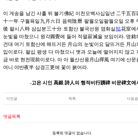
이 게송을 남긴 사흘 뒤 불기
佛紀
이천오백사십일년
二千五百
十一年
구월육일
九月六日
음력
陰曆
팔월오일팔월오일 오후
後
팔시
八時
삼십분
三十分
토함산 불국선원 염화실
拈
花室
에
눈빛을 마쳤으니 원각
圓覺
에 들어 적멸
寂滅
을 보임이라
.
명
銘
건대 여기 토함산에 해뜨거든
月山
의 눈빛이요 달뜨거든
月山
입이로다
.
팔십 평생 다 마쳤으니 옛과 오늘에 떨어지지 않고 
금 바로 현전
現前
이로다
.
아 아 월산선풍
月山禪風
여기에 산문
여니 야반
夜半
삼경
三更
에 꽃이 붉어라
.
-
고은 시인
高銀 詩人
의 행적비
行蹟碑
비문
碑文
에
이전글
목록
다음글
댓글목록
등록된 댓글이 없습니다.