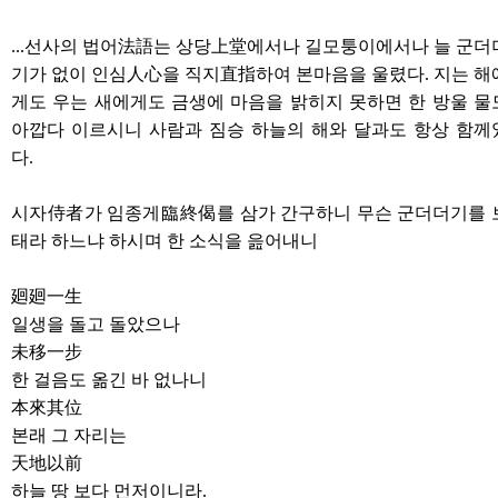
...
선사의 법어
法語
는 상당
上堂
에서나 길모퉁이에서나 늘 군더
기가 없이 인심
人心
을 직지
直指
하여 본마음을 울렸다
.
지는 해
게도 우는 새에게도 금생에 마음을 밝히지 못하면 한 방울 물
아깝다 이르시니 사람과 짐승 하늘의 해와 달과도 항상 함께
다
.
시자
侍者
가 임종게
臨終偈
를 삼가 간구하니 무슨 군더더기를 
태라 하느냐 하시며 한 소식을 읊어내니
廻廻一生
일생을 돌고 돌았으나
未移一步
한 걸음도 옮긴 바 없나니
本來其位
본래 그 자리는
天地以前
하늘 땅 보다 먼저이니라
.