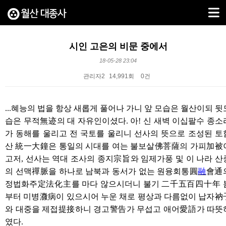
시인 고은의 비문 중에서
18-05-28 23:04
관리자2
14,991회
0건
본문
...
혜능의 법을 항상 새롭게 풀어나 가니 앞 모습은 월산이되 뒷
습은 무적
無迹
의 대 자유인이셨다
.
아
!
신 새벽 이십팔수 종소
가 동해를 울리고 전 국토를 울리니 선사의 뜻으로 조성된 토
산
統一大鐘
은 통일의 시대를 여는 불보살
佛菩薩
의 가피
加被
고저
,
선사는 역대 조사의 종지
宗旨
와 임제가풍 및 이 나라 산
의 선맥
禪脈
을 하나로 남북과 동서가 없는 원융회통
圓
融
會通
정법화주
定法化主
를 마다 않으시더니 불기
二千五百四十年
부터 미병
㵟病
이 있으시어 누운 채로 평상과 다름없이 납자
衲
와 대중을 제접
提接
하니 경고
警告
가 무섭고 애어
愛語
가 따뜻
였다
.